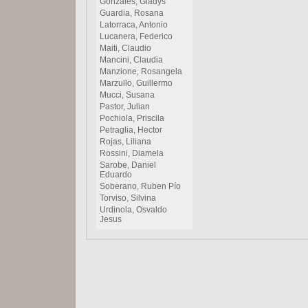
Gonzales, Gladys
Guardia, Rosana
Latorraca, Antonio
Lucanera, Federico
Maiti, Claudio
Mancini, Claudia
Manzione, Rosangela
Marzullo, Guillermo
Mucci, Susana
Pastor, Julian
Pochiola, Priscila
Petraglia, Hector
Rojas, Liliana
Rossini, Diamela
Sarobe, Daniel
Eduardo
Soberano, Ruben Pío
Torviso, Silvina
Urdinola, Osvaldo
Jesus